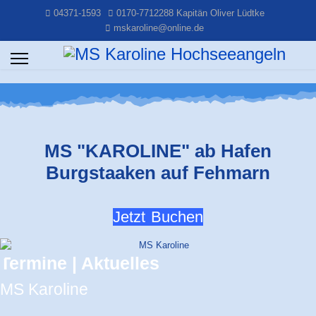
04371-1593
0170-7712288 Kapitän Oliver Lüdtke
mskaroline@online.de
MS "KAROLINE" ab Hafen
Burgstaaken auf Fehmarn
Jetzt Buchen
Termine | Aktuelles
MS Karoline